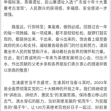
申报标准，青塘遗址、岩山寨遗址入选“广东省十年十大重
要考古发现”，人民群众的获得感、幸福感、安全感进一步
增强。
路虽远，行则将至；事虽难，做则必成。回首过去一年
的每一项跨越、每一项成果，都不是轻轻松松、敲锣打鼓实
现的，都是拼出来、干出来、奋斗出来的，饱含着上级党委
政府的关心和支持，凝结着各级各部门的付出和努力，浸润
着全市人民的智慧和汗水，涌动着社会各界的情怀和力量。
在此，我们真诚地向一年来为英德发展倾注心血、付出汗
水、作出贡献的父老乡亲和各界朋友们表示衷心的感谢并致
以崇高的敬意！
生逢盛世当不负盛世，生逢其时当奋斗其时。2023年
是全面贯彻落实党的二十大精神的开局之年。我们将继续坚
持“讲政治、拼经济、惠民生”的发展思路，保持愚公移山的
志气、滴水穿石的毅力，当好英德发展的“拓荒牛”、为民服
务的“孺子牛”，让120万英德老百姓好日子一起过、好前景