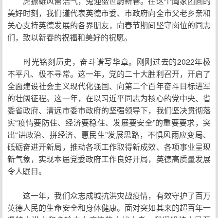
虎振雄风留浩气，兔迎盛世蔚新春。在这个阖家团圆的
美好时刻，我们谨代表英德市委、市政府向全市父老乡亲和
关心支持英德发展的各界朋友，向春节期间坚守岗位的同志
们，致以新春的祝福和美好的祝愿。
时光铭刻历史，奋斗谱写华章。刚刚过去的2022年极
不平凡、极不寻常。这一年，党的二十大胜利召开，开启了
全面建设社会主义现代化强国、向第二个百年奋斗目标进军
的壮阔征程。这一年，在以习近平同志为核心的党中央、省
委省政府、清远市委市政府的坚强领导下，我们坚决贯彻落
实“疫情要防住、经济要稳住、发展要安全”的重要要求，突
出“讲政治、拼经济、惠民生”发展思路，不惧风雨应变局、
砥砺奋进开新局，推动各项工作取得新成效、各项事业呈现
新气象，实现本届党委政府工作良好开局，英德高质量发展
令人瞩目。
这一年，我们众志成城抗洪灾战疫情，有效守护了百万
英德人民的生命安全和身体健康。面对突如其来的超百年一