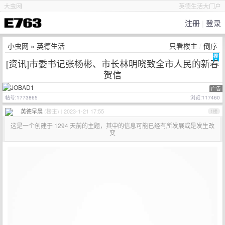
大虫网
英德生活大门户
注册
|
登录
小虫网
»
英德生活
只看楼主
/
倒序
[资讯]市委书记张杨彬、市长林明晓致全市人民的新春
贺信
广告
帖号:1773865
浏览:117460
英德早晨
(楼主)
|
2023-1-21 17:55
1楼
这是一个创建于 1294 天前的主题，其中的信息可能已经有所发展或是发生改
变