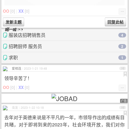
OO
[
0
]
|
XX
[
0
]
⋯
服装店招聘销售员
4
招聘厨师 服务员
2
求职
1
爱相连
|
2023-1-21 19:48
2楼
领导辛苦了！
OO
[
0
]
|
XX
[
0
]
⋯
广告
虫友
|
2023-1-22 10:18
3楼
去年对于英德来说是不平凡的一年，市领导作出的成绩有目
共睹，对于即将到来的2023年，社会环境开放，我们对你