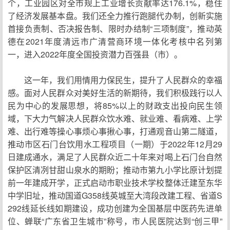
个，工业园区对全市规上工业增长贡献率达176.1%，稳住
了经济发展基本盘。我们还全力推行跑腿代办制，创新实施
首接负责制、否决报告制、限时办结制“三项制度”，推动英
德在2021年度清远市广清营商环境一体化考核中名列第
一，进入2022年度全国投资潜力百强县（市）。
这一年，我们用情用力保民生，提升了人民群众的幸福
感。面对人民群众对美好生活的新期待，我们积极践行以人
民为中心的发展思想，将85%以上的财政支出投向民生领
域，下大力气解决人民群众饮水难、就业难、看病难、上学
难、出行难等操心事烦心事揪心事，打通观音山第二隧道，
推动市区石门台饮用水工程项目（一期）于2022年12月29
日建成通水，满足了人民群众近二十年来对喝上石门台自然
保护区清冽甘甜山泉水的期盼；推动市第九小学比原计划提
前一年建成开学，正式启动市职业技术学校整体迁建至东华
中学旧址，推动国道G358线英城至大湾段改建工程、省道S
292线延长线如期建设，成功创建为全国基层中医药先进单
位、蝉联“广东省卫生城市”称号，市人民医院达到“创三甲”