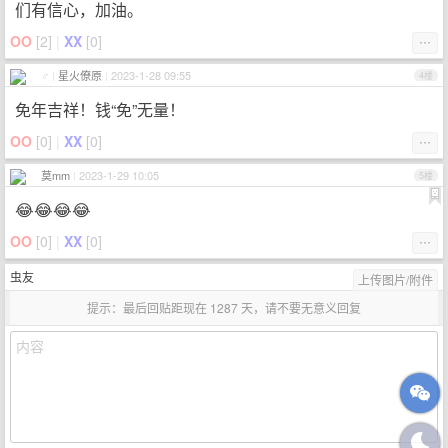
们有信心，加油。
OO
[
2
]
|
XX
[
0
]
⋯
♂
|
星火僚原
|
2023-1-28 09:55
4楼
免年吉祥！钱“免”无量！
OO
[
0
]
|
XX
[
0
]
⋯
莫mm
|
2023-1-29 10:05
5楼
😂😂😂😂
OO
[
0
]
|
XX
[
0
]
⋯
虫友
上传图片/附件
提示：最后回贴距现在 1287 天，请不要无意义回复