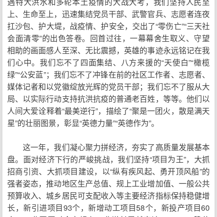
遇特大洪水和多轮本土疫情的大战大考，我们坚持人民至
上、生命至上，迅速集结党员干部、武警官兵、志愿者连夜
扛沙包、护大堤，战疫情、护安全，交出了“零伤亡”“三天社
会面清零”的出色答卷。回首过往，一幕幕舍生取义、守望
相助的画面感人至深、无比震撼，英雄的事迹永远铭记在我
们心中。我们忘不了四面集结、八方来援的“天使白”“橄榄
绿”“公安蓝”；我们忘不了冲锋在前的社区工作者、志愿者、
媒体记者和以党徽绽放光辉的党员干部；我们忘不了服从大
局、以实际行动支持抗洪抗疫的普通老百姓，等等。他们以
人间大爱诠释着“最美逆行”，描绘了“聚是一团火，散是满天
星”的壮丽图景，彰显“英德力量”“英德作为”。
这一年，我们凝心聚力拼经济，夯实了高质量发展基本
盘。面对经济下行的严峻挑战，我们坚持“项目为王”，大抓
招商引资、大抓项目建设，以“纵有疾风起、勇开顶风船”的
强者姿态，推动地区生产总值、规上工业增加值、一般公共
预算收入、城乡居民可支配收入等主要经济指标保持稳健增
长，新引进项目93个，新增动工项目58个，新投产项目60